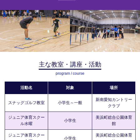
主な教室・講座・活動
program / course
活動名
対象
場所
新南愛知カントリー
スナッグゴルフ教室
小学生～一般
クラブ
ジュニア体育スクー
美浜町総合公園体育
小学生
ル水曜
館
ジュニア体育スクー
美浜町総合公園体育
小学生