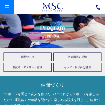
t
o
g
g
l
e
Program
n
a
v
活動・講座
i
g
a
t
i
o
仲間づくり
健康増進の活動
n
競技者・アスリート育成
キッズ・親子向け講座
仲間づくり
“スポーツを通じて友⼈を作りたい！”
“これからスポーツを楽しみ
たい！”
運動能⼒や年齢を問わずに楽しめる競技を
通じて、健康づ