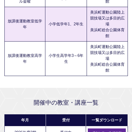
ル金曜
館
美浜町運動公園陸上
競技場又は多目的広
放課後運動教室低学
小学低学年1、2年生
場
年
美浜町総合公園体育
館
美浜町運動公園陸上
競技場又は多目的広
放課後運動教室高学
小学生高学年3～6年
場
年
生
美浜町総合公園体育
館
開催中の教室・講座一覧
年月
受付
一覧ダウンロード