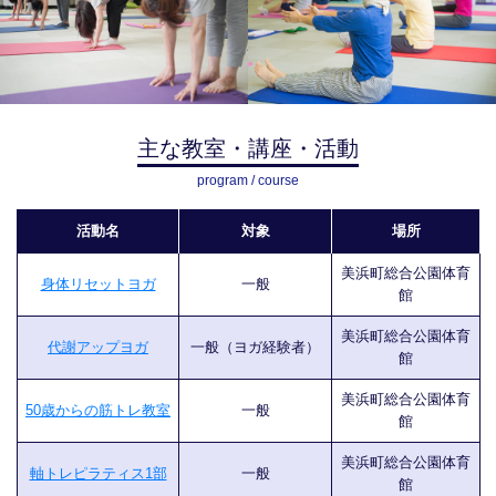
主な教室・講座・活動
program / course
活動名
対象
場所
美浜町総合公園体育
身体リセットヨガ
一般
館
美浜町総合公園体育
代謝アップヨガ
一般（ヨガ経験者）
館
美浜町総合公園体育
50歳からの筋トレ教室
一般
館
美浜町総合公園体育
軸トレピラティス1部
一般
館