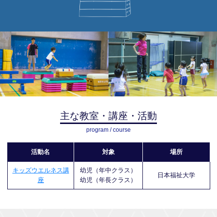
主な教室・講座・活動
program / course
活動名
対象
場所
キッズウエルネス講
幼児（年中クラス）
日本福祉大学
座
幼児（年長クラス）