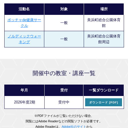
活動名
対象
場所
ボッチャde健康サー
美浜町総合公園体育
一般
クル
館
ノルディックウォー
美浜町総合公園体育
一般
キング
館周辺
開催中の教室・講座一覧
年月
受付
一覧ダウンロード
2026年度2期
受付中
ダウンロード [PDF]
※PDFファイルがご覧いただけない場合、
閲覧にはAdobe Readerなどの閲覧ソフトが必要です。
Adobe Readerは、
Adobe社のサイト
から