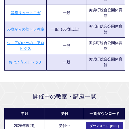
美浜町総合公園体育
骨盤リセットヨガ
一般
館
美浜町総合公園体育
65歳からの筋トレ教室
一般（65歳以上）
館
シニアのためのエアロ
美浜町総合公園体育
一般
ビクス
館
美浜町総合公園体育
おはようストレッチ
一般
館
開催中の教室・講座一覧
年月
受付
一覧ダウンロード
2026年度2期
受付中
ダウンロード [PDF]