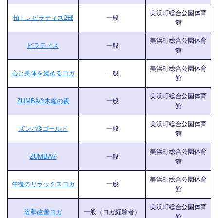
美浜町総合公園体育
軸トレピラティス2部
一般
館
美浜町総合公園体育
ピラティス
一般
館
美浜町総合公園体育
心と身体を緩めるヨガ
一般
館
美浜町総合公園体育
ZUMBA®木曜の夜
一般
館
美浜町総合公園体育
ズンバ®ゴールド
一般
館
美浜町総合公園体育
ZUMBA®
一般
館
美浜町総合公園体育
午後のリラックスヨガ
一般
館
美浜町総合公園体育
姿勢改善ヨガ
一般（ヨガ経験者）
館