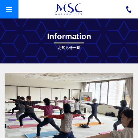
t
o
g
g
l
e
Information
n
a
v
お知らせ一覧
i
g
a
t
i
o
n