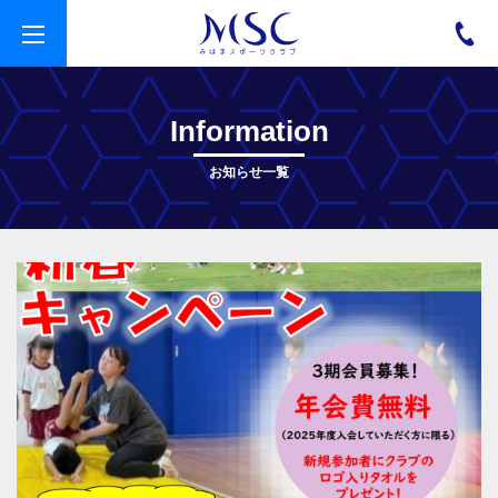
t
o
g
g
l
e
Information
n
a
v
お知らせ一覧
i
g
a
t
i
o
n