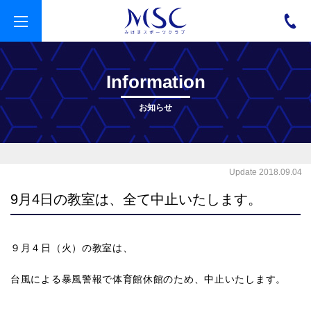
t
o
g
g
l
e
Information
n
a
v
お知らせ
i
g
a
t
i
o
Update 2018.09.04
n
9月4日の教室は、全て中止いたします。
９月４日（火）の教室は、
台風による暴風警報で体育館休館のため、中止いたします。