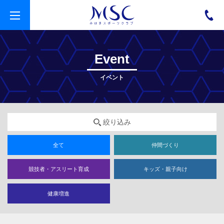
t
o
g
g
l
e
Event
n
a
v
イベント
i
g
a
t
i
o
絞り込み
n
全て
仲間づくり
競技者・アスリート育成
キッズ・親子向け
健康増進