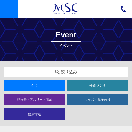
t
o
g
g
l
e
Event
n
a
v
イベント
i
g
a
t
i
o
絞り込み
n
全て
仲間づくり
競技者・アスリート育成
キッズ・親子向け
健康増進